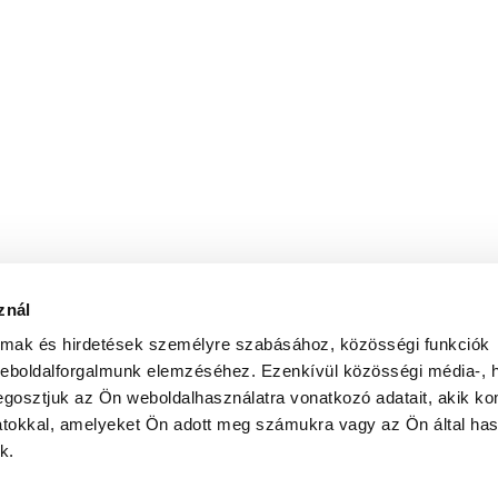
znál
almak és hirdetések személyre szabásához, közösségi funkciók
weboldalforgalmunk elemzéséhez. Ezenkívül közösségi média-, h
gosztjuk az Ön weboldalhasználatra vonatkozó adatait, akik ko
atokkal, amelyeket Ön adott meg számukra vagy az Ön által ha
k.