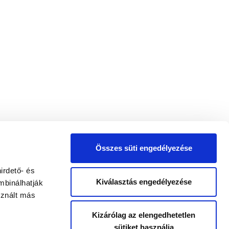
Összes süti engedélyezése
irdető- és
Kiválasztás engedélyezése
mbinálhatják
sznált más
Kizárólag az elengedhetetlen
sütiket használja