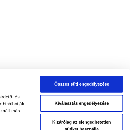
Összes süti engedélyezése
irdető- és
Kiválasztás engedélyezése
mbinálhatják
sznált más
Kizárólag az elengedhetetlen
sütiket használja