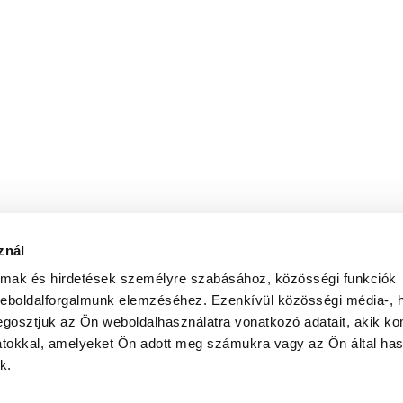
znál
almak és hirdetések személyre szabásához, közösségi funkciók
weboldalforgalmunk elemzéséhez. Ezenkívül közösségi média-, h
gosztjuk az Ön weboldalhasználatra vonatkozó adatait, akik ko
atokkal, amelyeket Ön adott meg számukra vagy az Ön által ha
k.