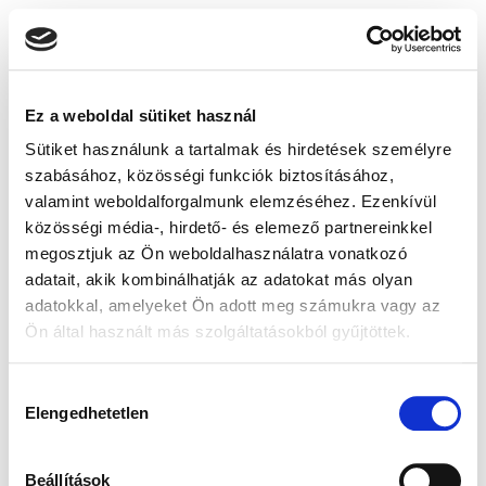
Ez a weboldal sütiket használ
Sütiket használunk a tartalmak és hirdetések személyre
szabásához, közösségi funkciók biztosításához,
valamint weboldalforgalmunk elemzéséhez. Ezenkívül
közösségi média-, hirdető- és elemező partnereinkkel
megosztjuk az Ön weboldalhasználatra vonatkozó
adatait, akik kombinálhatják az adatokat más olyan
adatokkal, amelyeket Ön adott meg számukra vagy az
Ön által használt más szolgáltatásokból gyűjtöttek.
Hozzájárulás
Elengedhetetlen
kiválasztása
Beállítások