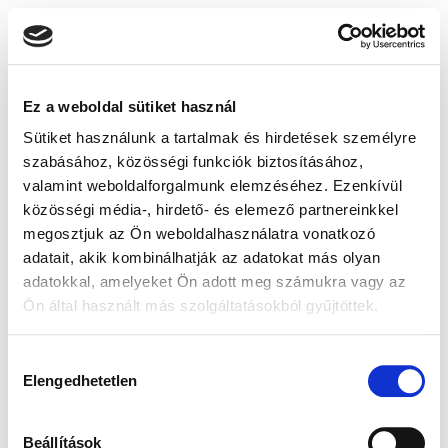
Ez a weboldal sütiket használ
Sütiket használunk a tartalmak és hirdetések személyre
szabásához, közösségi funkciók biztosításához,
valamint weboldalforgalmunk elemzéséhez. Ezenkívül
közösségi média-, hirdető- és elemező partnereinkkel
megosztjuk az Ön weboldalhasználatra vonatkozó
adatait, akik kombinálhatják az adatokat más olyan
adatokkal, amelyeket Ön adott meg számukra vagy az
Ön által használt más szolgáltatásokból gyűjtöttek.
Hozzájárulás
Elengedhetetlen
kiválasztása
Beállítások