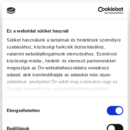
Ez a weboldal sütiket használ
Sütiket használunk a tartalmak és hirdetések személyre
szabásához, közösségi funkciók biztosításához,
valamint weboldalforgalmunk elemzéséhez. Ezenkívül
közösségi média-, hirdető- és elemező partnereinkkel
megosztjuk az Ön weboldalhasználatra vonatkozó
adatait, akik kombinálhatják az adatokat más olyan
adatokkal, amelyeket Ön adott meg számukra vagy az
Ön által használt más szolgáltatásokból gyűjtöttek.
Hozzájárulás
Elengedhetetlen
kiválasztása
Beállítások