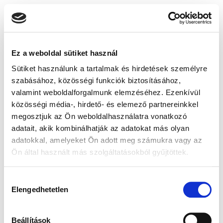
Ez a weboldal sütiket használ
Sütiket használunk a tartalmak és hirdetések személyre
szabásához, közösségi funkciók biztosításához,
valamint weboldalforgalmunk elemzéséhez. Ezenkívül
közösségi média-, hirdető- és elemező partnereinkkel
megosztjuk az Ön weboldalhasználatra vonatkozó
adatait, akik kombinálhatják az adatokat más olyan
adatokkal, amelyeket Ön adott meg számukra vagy az
Ön által használt más szolgáltatásokból gyűjtöttek.
Hozzájárulás
Elengedhetetlen
kiválasztása
Beállítások