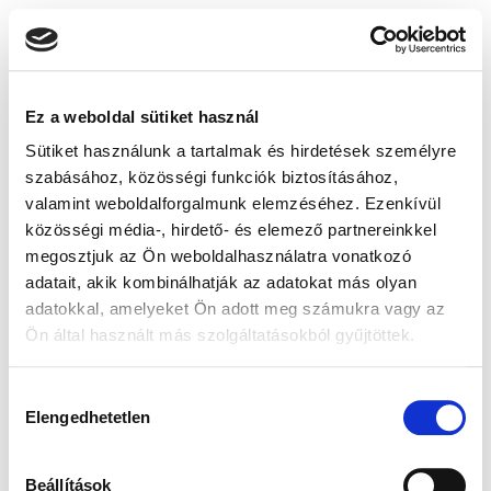
Ez a weboldal sütiket használ
Sütiket használunk a tartalmak és hirdetések személyre
szabásához, közösségi funkciók biztosításához,
valamint weboldalforgalmunk elemzéséhez. Ezenkívül
közösségi média-, hirdető- és elemező partnereinkkel
megosztjuk az Ön weboldalhasználatra vonatkozó
adatait, akik kombinálhatják az adatokat más olyan
adatokkal, amelyeket Ön adott meg számukra vagy az
Ön által használt más szolgáltatásokból gyűjtöttek.
Hozzájárulás
Elengedhetetlen
kiválasztása
Beállítások