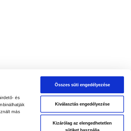
Összes süti engedélyezése
irdető- és
Kiválasztás engedélyezése
mbinálhatják
sznált más
Kizárólag az elengedhetetlen
sütiket használja