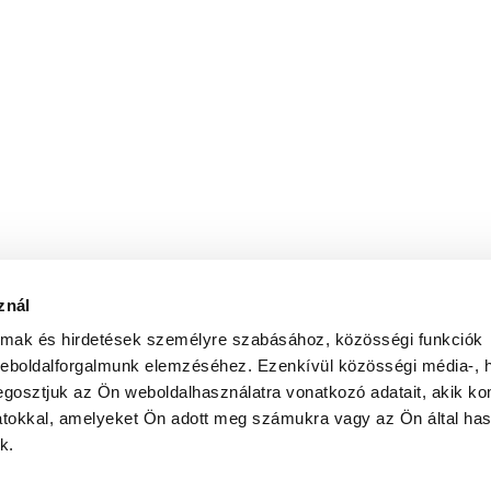
znál
almak és hirdetések személyre szabásához, közösségi funkciók
weboldalforgalmunk elemzéséhez. Ezenkívül közösségi média-, h
gosztjuk az Ön weboldalhasználatra vonatkozó adatait, akik ko
atokkal, amelyeket Ön adott meg számukra vagy az Ön által ha
k.