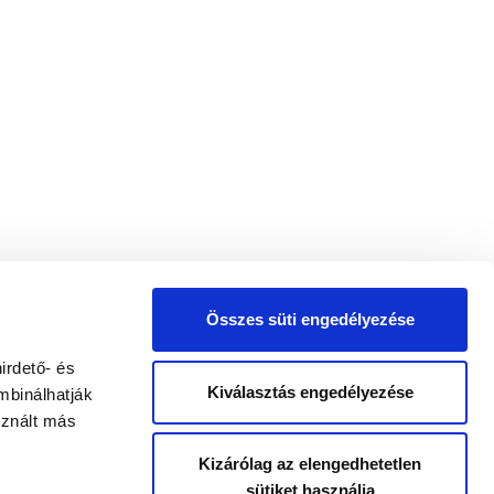
Összes süti engedélyezése
irdető- és
Kiválasztás engedélyezése
mbinálhatják
sznált más
Kizárólag az elengedhetetlen
sütiket használja