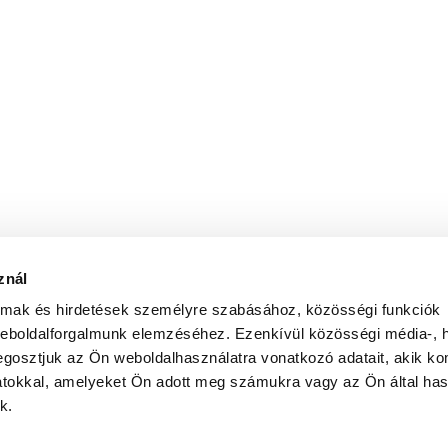
znál
almak és hirdetések személyre szabásához, közösségi funkciók
weboldalforgalmunk elemzéséhez. Ezenkívül közösségi média-, h
gosztjuk az Ön weboldalhasználatra vonatkozó adatait, akik ko
atokkal, amelyeket Ön adott meg számukra vagy az Ön által ha
k.