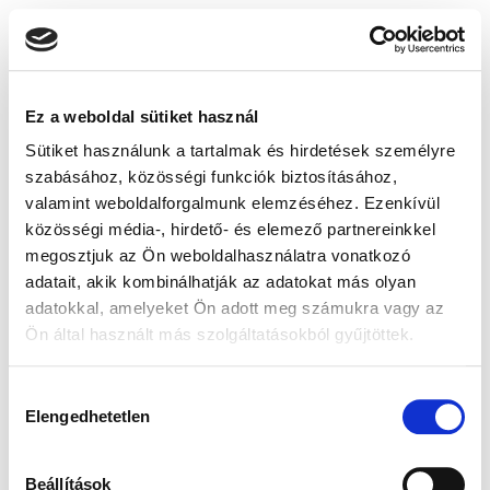
Ez a weboldal sütiket használ
Sütiket használunk a tartalmak és hirdetések személyre
szabásához, közösségi funkciók biztosításához,
valamint weboldalforgalmunk elemzéséhez. Ezenkívül
közösségi média-, hirdető- és elemező partnereinkkel
megosztjuk az Ön weboldalhasználatra vonatkozó
adatait, akik kombinálhatják az adatokat más olyan
adatokkal, amelyeket Ön adott meg számukra vagy az
Ön által használt más szolgáltatásokból gyűjtöttek.
Hozzájárulás
Elengedhetetlen
kiválasztása
Beállítások