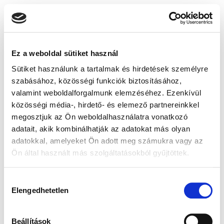
Ez a weboldal sütiket használ
Sütiket használunk a tartalmak és hirdetések személyre
szabásához, közösségi funkciók biztosításához,
valamint weboldalforgalmunk elemzéséhez. Ezenkívül
közösségi média-, hirdető- és elemező partnereinkkel
megosztjuk az Ön weboldalhasználatra vonatkozó
adatait, akik kombinálhatják az adatokat más olyan
adatokkal, amelyeket Ön adott meg számukra vagy az
Ön által használt más szolgáltatásokból gyűjtöttek.
Hozzájárulás
Elengedhetetlen
kiválasztása
Beállítások