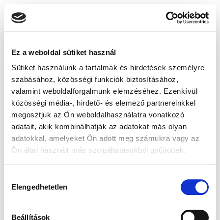
Ez a weboldal sütiket használ
Sütiket használunk a tartalmak és hirdetések személyre
szabásához, közösségi funkciók biztosításához,
valamint weboldalforgalmunk elemzéséhez. Ezenkívül
közösségi média-, hirdető- és elemező partnereinkkel
megosztjuk az Ön weboldalhasználatra vonatkozó
adatait, akik kombinálhatják az adatokat más olyan
adatokkal, amelyeket Ön adott meg számukra vagy az
Ön által használt más szolgáltatásokból gyűjtöttek.
Hozzájárulás
Elengedhetetlen
kiválasztása
Beállítások