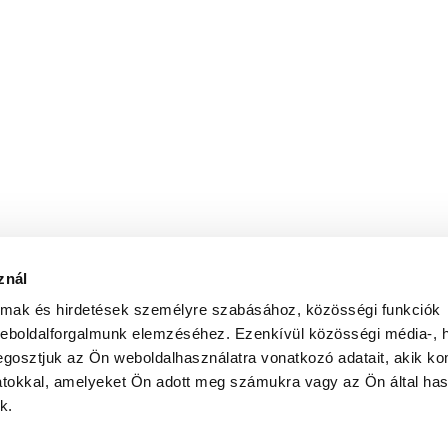
znál
almak és hirdetések személyre szabásához, közösségi funkciók
weboldalforgalmunk elemzéséhez. Ezenkívül közösségi média-, h
gosztjuk az Ön weboldalhasználatra vonatkozó adatait, akik ko
atokkal, amelyeket Ön adott meg számukra vagy az Ön által ha
k.