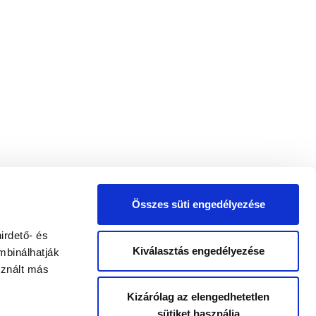
Összes süti engedélyezése
irdető- és
Kiválasztás engedélyezése
mbinálhatják
sznált más
Kizárólag az elengedhetetlen
sütiket használja