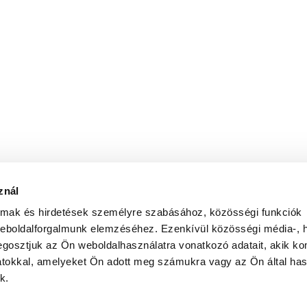
znál
almak és hirdetések személyre szabásához, közösségi funkciók
weboldalforgalmunk elemzéséhez. Ezenkívül közösségi média-, h
gosztjuk az Ön weboldalhasználatra vonatkozó adatait, akik ko
atokkal, amelyeket Ön adott meg számukra vagy az Ön által ha
k.