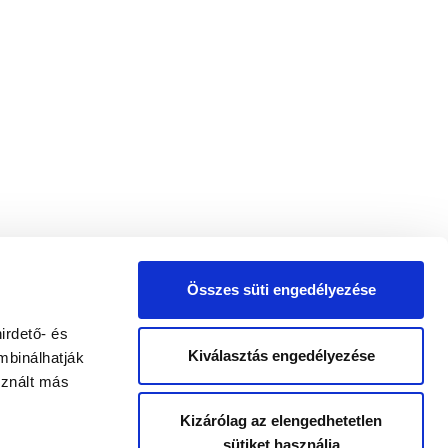
Összes süti engedélyezése
irdető- és
Kiválasztás engedélyezése
mbinálhatják
sznált más
Kizárólag az elengedhetetlen
sütiket használja