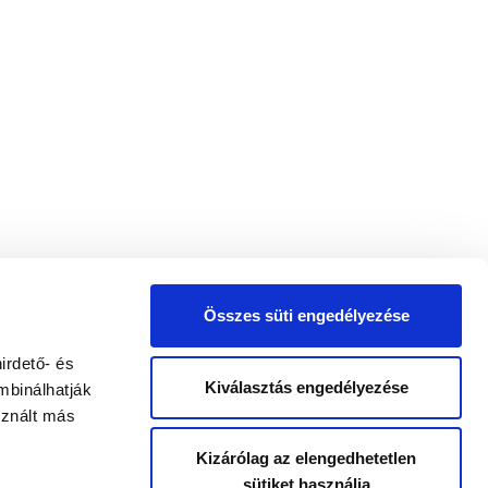
Összes süti engedélyezése
irdető- és
Kiválasztás engedélyezése
mbinálhatják
sznált más
Kizárólag az elengedhetetlen
sütiket használja