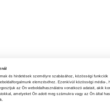
znál
almak és hirdetések személyre szabásához, közösségi funkciók
weboldalforgalmunk elemzéséhez. Ezenkívül közösségi média-, h
gosztjuk az Ön weboldalhasználatra vonatkozó adatait, akik ko
atokkal, amelyeket Ön adott meg számukra vagy az Ön által ha
k.