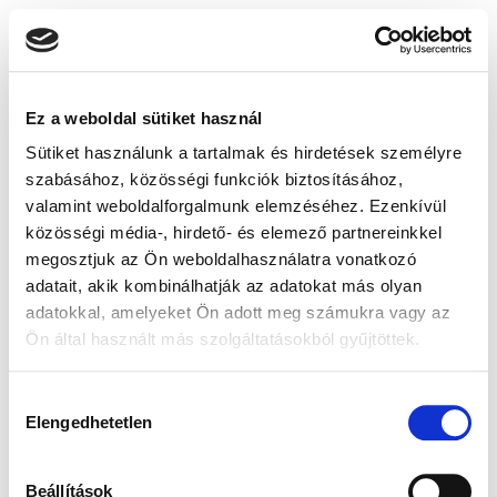
Ez a weboldal sütiket használ
Sütiket használunk a tartalmak és hirdetések személyre
szabásához, közösségi funkciók biztosításához,
valamint weboldalforgalmunk elemzéséhez. Ezenkívül
közösségi média-, hirdető- és elemező partnereinkkel
megosztjuk az Ön weboldalhasználatra vonatkozó
adatait, akik kombinálhatják az adatokat más olyan
adatokkal, amelyeket Ön adott meg számukra vagy az
Ön által használt más szolgáltatásokból gyűjtöttek.
Hozzájárulás
Elengedhetetlen
kiválasztása
Beállítások